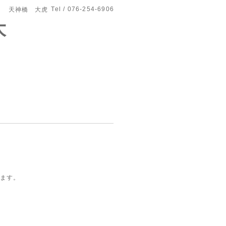
Tel / 076-254-6906
天神橋 大虎
大
きます。